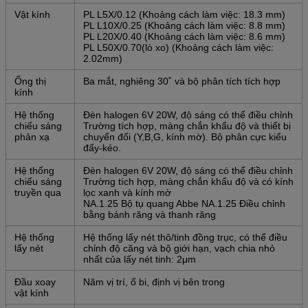
Vật kính
PL L5X/0.12 (Khoảng cách làm việc: 18.3 mm)
PL L10X/0.25 (Khoảng cách làm việc: 8.8 mm)
PL L20X/0.40 (Khoảng cách làm việc: 8.6 mm)
PL L50X/0.70(lò xo) (Khoảng cách làm việc:
2.02mm)
Ống thị
Ba mắt, nghiêng 30˚ và bộ phân tích tích hợp
kính
Hệ thống
Đèn halogen 6V 20W, độ sáng có thể điều chỉnh
chiếu sáng
Trường tích hợp, màng chắn khẩu độ và thiết bị
phản xạ
chuyển đổi (Y,B,G, kính mờ). Bộ phân cực kiểu
đẩy-kéo.
Hệ thống
Đèn halogen 6V 20W, độ sáng có thể điều chỉnh
chiếu sáng
Trường tích hợp, màng chắn khẩu độ và có kính
truyền qua
lọc xanh và kính mờ
NA.1.25 Bộ tụ quang Abbe NA.1.25 Điều chỉnh
bằng bánh răng và thanh răng
Hệ thống
Hệ thống lấy nét thô/tinh đồng trục, có thể điều
lấy nét
chỉnh độ căng và bộ giới hạn, vạch chia nhỏ
nhất của lấy nét tinh: 2μm
Đầu xoay
Năm vị trí, ổ bi, định vị bên trong
vật kính