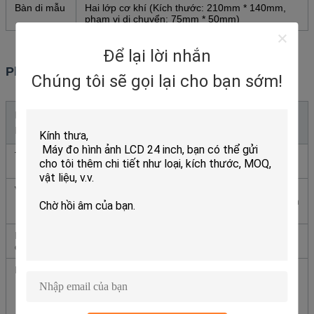
Bàn di mẫu
Hai lớp cơ khí (Kích thước: 210mm * 140mm,
phạm vi di chuyển: 75mm * 50mm)
Để lại lời nhắn
Phụ kiện tùy chọn
Chúng tôi sẽ gọi lại cho bạn sớm!
Loại phụ
Tùy chọn
kiện
Thị kính
16X | Thị kính kế hoạch 16X
10X(Φ18mm) | Thị kính chia vạch(Φ18mm)
Vật kính
40X, 60X, 80X, 100X | Vật kính kế hoạch không
sắc sai khoảng cách làm việc dài (không có kính
phủ) 40X, 60X, 80X, 100X (Khô)
Bộ chuyển
0.5X, 1X, 0.5X | 0.5X, 1X, 0.5X có chia vạch
đổi CCD
Máy ảnh
USB và VIDEO hai loại đầu ra: Đầu ra VIDEO
(380/520 TV Line) Đầu ra USB (0.42M pixel)
Đầu ra USB: 1.3M/2.0M/3.0M pixel Đầu ra
VIDEO: 380/520 TV Line