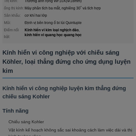
Thị kính:
Trường ảnh rộng WF10X(Φ18mm)
ống thị kính:
Máy phân tích ba mắt, nghiêng 30˚ và tích hợp
Sân khấu:
cơ khí hai lớp
Mũi:
Định vị bên trong ổ bi lùi Quintuple
Kính hiển vi kim loại nghịch đảo
Điểm nổi
,
kính hiển vi quang học quang học
bật:
Kính hiển vi công nghiệp với chiếu sáng
Köhler, loại thẳng đứng cho ứng dụng luyện
kim
Kính hiển vi công nghiệp luyện kim thẳng đứng
chiếu sáng Kohler
Tính năng
Chiếu sáng Kohler
Vật kính kế hoạch không sắc sai khoảng cách làm việc dài và thị