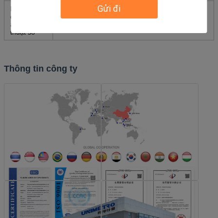
Gửi đi
Bộ chuyển
CANON(EF) NIKON(F)
đổi máy
ảnh kỹ
thuật số
Thông tin công ty