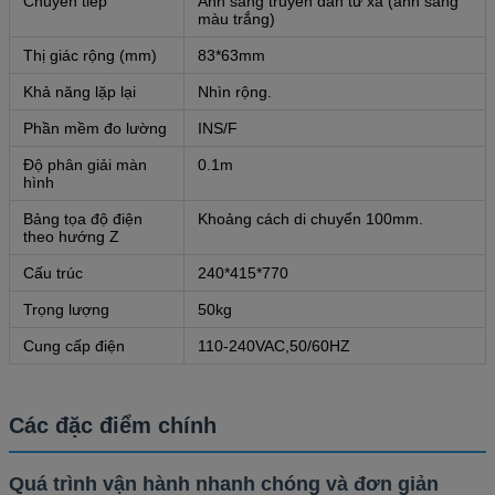
Chuyển tiếp
Ánh sáng truyền dẫn từ xa (ánh sáng
màu trắng)
Thị giác rộng (mm)
83*63mm
Khả năng lặp lại
Nhìn rộng.
Phần mềm đo lường
INS/F
Độ phân giải màn
0.1m
hình
Bảng tọa độ điện
Khoảng cách di chuyển 100mm.
theo hướng Z
Cấu trúc
240*415*770
Trọng lượng
50kg
Cung cấp điện
110-240VAC,50/60HZ
Các đặc điểm chính
Quá trình vận hành nhanh chóng và đơn giản