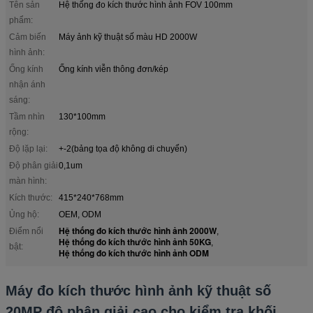
Tên sản
Hệ thống đo kích thước hình ảnh FOV 100mm
phẩm:
Cảm biến
Máy ảnh kỹ thuật số màu HD 2000W
hình ảnh:
Ống kính
Ống kính viễn thông đơn/kép
nhận ánh
sáng:
Tầm nhìn
130*100mm
rộng:
Độ lặp lại:
+-2(bảng tọa độ không di chuyển)
Độ phân giải
0,1um
màn hình:
Kích thước:
415*240*768mm
Ủng hộ:
OEM, ODM
Hệ thống đo kích thước hình ảnh 2000W
Điểm nổi
,
Hệ thống đo kích thước hình ảnh 50KG
,
bật:
Hệ thống đo kích thước hình ảnh ODM
Máy đo kích thước hình ảnh kỹ thuật số
20MP độ phân giải cao cho kiểm tra khối