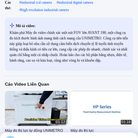
Các
#
industrial ccd camera
#
industrial digital camera
thẻ:
#
high resolution industrial camera
Mô tả video:
Khám phá Máy đo video chính xác một nút FOV lớn AVANT 190, một công cụ
đo kích thước hình ảnh mang tính cách mạng của UNIMETRO. Công cụ tiên tiến
này giúp loại bỏ nhu cầu sử dụng cảm biến dịch chuyển tỷ lệ tuyến tính truyền
thống và thấu kính có tiêu cự lớn, cung cấp các phép đo nhanh, chính xác và nhất
quán chỉ bằng một cú nhấp chuột. Hoàn hảo cho các bộ phận bằng nhựa, điện tử,
bánh răng, cao su và kim loại, cũng như vòng bi và khuôn dập.
Các Video Liên Quan
01:12
01:16
Máy đo thị lực tự động UNIMETRO
Máy đo thị lực
SV: Độ ổn định và độ chính xác ở
Vision Measuring Machine