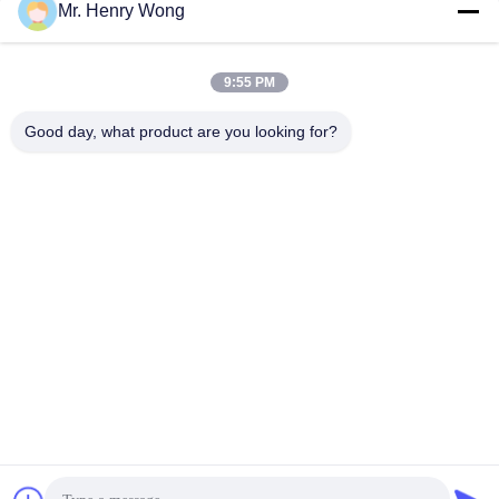
Mr. Henry Wong
cấp độ tiếp theo
Vision Measuring Machine
December 11, 2025
May 20, 2026
9:55 PM
Good day, what product are you looking for?
00:23
00:36
Đo các tab hàn PCB bằng máy đo thị
Dụng cụ đo khảm hình ảnh nhanh
giác dòng HE
dòng Genesis
Vision Measuring Machine
Các Video Khác
December 31, 2024
May 04, 2022
00:33
01:32
Dụng cụ đo khảm hình ảnh nhanh
RANGER 200: Nâng cấp tầm nhìn
dòng Genesis
2D thông minh cho các công cụ phức
tạp
Các Video Khác
Dòng Hệ Thống Kiểm Tra Công
Cụ