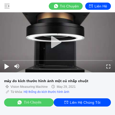
Trò Chuyện
Liên Hệ
máy đo kích thước hình ảnh một cú nhấp chuột
Vision Measuring Machine
May 29, 2021
Từ khóa:
Hệ thống đo kích thước hình ảnh
Trò Chuyện
Liên Hệ Chúng Tôi