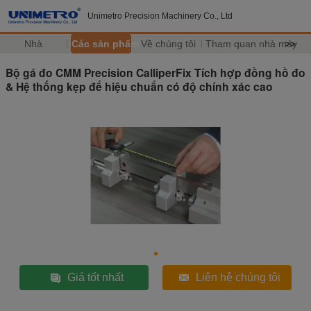
Unimetro Precision Machinery Co., Ltd
Nhà
Các sản phẩm
Về chúng tôi
Tham quan nhà máy
>>
Bộ gá đo CMM Precision CalliperFix Tích hợp đồng hồ đo
& Hệ thống kẹp để hiệu chuẩn có độ chính xác cao
Giá tốt nhất
Liên hệ chúng tôi