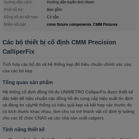
hướng dẫn cách:
Hướng dẫn tuyến tính Hiwin
Khối hỗ trợ:
Bao gồm
Đồng hồ đo kết hợp:
Có sẵn
cmm fixture components
CMM Fixtures
Điểm nổi bật:
,
Các bộ thiết bị cố định CMM Precision
CalliperFix
Tích hợp các bộ đo và hệ thống kẹp để hiệu chuẩn chính xác cao
của các bộ kẹp
Tổng quan sản phẩm
Hệ thống cố định đồng hồ đo UNIMETRO CalliperFix được thiết kế
đặc biệt để hiệu chuẩn các đồng hồ đo.cung cấp hiệu suất ổn định
và đáng tin cậyHệ thống có hiệu quả kẹp và kết hợp các thước đo
có kích thước khác nhau, làm cho nó trở thành vật cố định lý tưởng
cho các tổ chức CNAS và các nhà sản xuất calipers.
Tính năng thiết kế