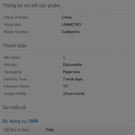
Thông tin chi tiết sản phẩm
Place of Origin:
China
Hàng hiệu:
UNIMETRO
Model Number:
CalliperFix
Thanh toán
Min Order:
1
Giá bán:
Discussible
Packaging:
Paper box
Delivery Time:
7 work days
Payment Terms:
T/T
Supply Ability:
10 per month
Sự miêu tả
Bộ dụng cụ CMM
Vật liệu cơ bản:
Thép