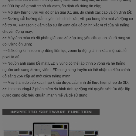
>> 000 lớp đá granit cơ sở và vạch, ổn định và đáng tin cậy;
>> Mở dây thừng lưới với độ phân giải 0,1 um, độ chính xác cao và ổn định tốt;
>> Đường sắt hướng dẫn tuyến tính chính xác, vít quả bóng lớp mài và động cơ
hỗ trợ AC Panasonic đảm bảo sự ổn định của độ chính xác vị trí của hệ thống
chuyển động máy;
>> Máy ảnh màu có độ phân giải cao để đáp ứng yêu cầu quan sát rõ ràng và
đo lường ổn định;
>> 6.5x ống kính zoom tự động liên tục, zoom tự động chính xác, một sửa lỗi
pixel là đủ;
>> Nguồn ánh sáng bề mặt LED 8 vùng có thể lập trình 5 vòng và hệ thống
nguồn ánh sáng đường viền LED song song truyền có thể nhận ra điều chỉnh
độ sáng 256 cấp độ một cách thông minh;
>> Máy thăm dò tiếp xúc nhập khẩu được cấu hình để thực hiện phép đo 3D;
>> Immeasuring4.2 phần mềm đo hình ảnh tự động với quyền sở hữu độc lập
được cung cấp tiêu chuẩn, mạnh mẽ và dễ sử dụng;