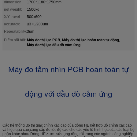
dimension:
1700*1180*1750mm
net weight:
1500kg
X/Y travel:
500x600
accuracy:
≤3+L/200um
Repeatability:
3um
Máy đo thị lực PCB
Máy đo thị lực hoàn toàn tự động
Điểm nổi bật:
,
,
Máy đo thị lực đầu dò cảm ứng
Máy đo tầm nhìn PCB hoàn toàn tự
động với đầu dò cảm ứng
Các hệ thống đo thị giác chính xác cao của dòng HE kết hợp độ chính xác cao
và hiệu quả cao,cung cấp đo tốc độ cao cho các yếu tố hình học của các loại bộ
phận khác nhau.Dòng HE được sử dụng rộng rãi trong các ngành công nghiệp