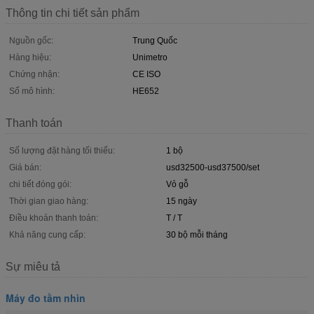
Thông tin chi tiết sản phẩm
Nguồn gốc:
Trung Quốc
Hàng hiệu:
Unimetro
Chứng nhận:
CE ISO
Số mô hình:
HE652
Thanh toán
Số lượng đặt hàng tối thiểu:
1 bộ
Giá bán:
usd32500-usd37500/set
chi tiết đóng gói:
Vỏ gỗ
Thời gian giao hàng:
15 ngày
Điều khoản thanh toán:
T / T
Khả năng cung cấp:
30 bộ mỗi tháng
Sự miêu tả
Máy đo tầm nhìn