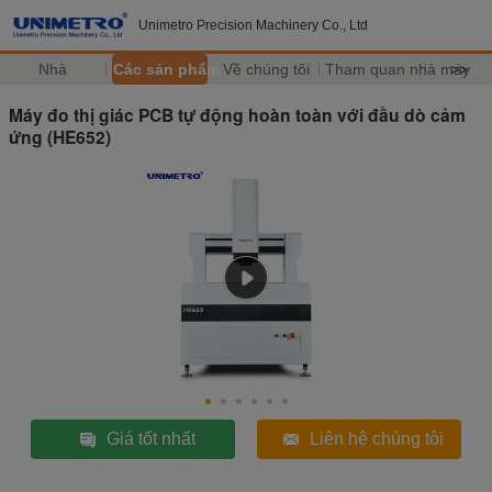
Unimetro Precision Machinery Co., Ltd
Nhà
Các sản phẩm
Về chúng tôi
Tham quan nhà máy
>>
Máy đo thị giác PCB tự động hoàn toàn với đầu dò cảm
ứng (HE652)
Giá tốt nhất
Liên hệ chúng tôi