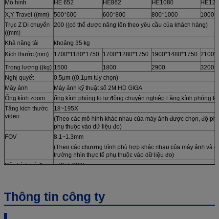
Mô hình
HE 652
HE862
HE1080
HE121
X,Y Travel ((mm)
500*600
600*800
800*1000
1000*
Trục Z Di chuyển
200 ((có thể được nâng lên theo yêu cầu của khách hàng)
((mm)
Khả năng tải
khoảng 35 kg
Kích thước (mm)
1700*1180*1750
1700*1280*1750
1900*1480*1750
2100*
Trọng lượng ((kg)
1500
1800
2900
3200
Nghị quyết
0.5μm ((0,1μm tùy chọn)
Máy ảnh
Máy ảnh kỹ thuật số 2M HD GIGA
Ống kính zoom
ống kính phóng to tự động chuyên nghiệp Lăng kính phóng to:
Tăng kích thước
18~195X
video
(Theo các mô hình khác nhau của máy ảnh được chọn, độ phóng
phụ thuộc vào dữ liệu đo)
FOV
8.1~1.3mm
(Theo các chương trình phù hợp khác nhau của máy ảnh và ống
trường nhìn thực tế phụ thuộc vào dữ liệu đo)
Độ chính xác*
≤ (3+L/200) μm
Ánh sáng
Ánh sáng bề mặt LED có thể lập trình 5 vòng 8 phần
(Ánh sáng vòng 40 phần, Ánh sáng đồng trục, Ánh sáng vòng 
Thông tin công ty