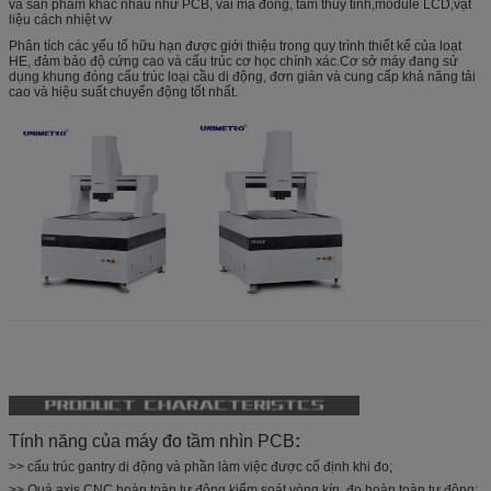
và sản phẩm khác nhau như PCB, vải mạ đồng, tấm thủy tinh,module LCD,vật
liệu cách nhiệt vv
Phân tích các yếu tố hữu hạn được giới thiệu trong quy trình thiết kế của loạt
HE, đảm bảo độ cứng cao và cấu trúc cơ học chính xác.Cơ sở máy đang sử
dụng khung đóng cấu trúc loại cầu di động, đơn giản và cung cấp khả năng tải
cao và hiệu suất chuyển động tốt nhất.
Tính năng của máy đo tầm nhìn PCB
:
>> cấu trúc gantry di động và phần làm việc được cố định khi đo;
>> Quá axis CNC hoàn toàn tự động kiểm soát vòng kín, đo hoàn toàn tự động;