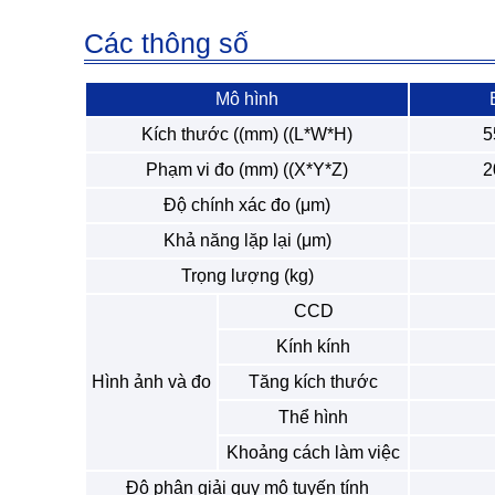
Các thông số
Mô hình
Kích thước ((mm) ((L*W*H)
5
Phạm vi đo (mm) ((X*Y*Z)
2
Độ chính xác đo (μm)
Khả năng lặp lại (μm)
Trọng lượng (kg)
CCD
Kính kính
Hình ảnh và đo
Tăng kích thước
Thể hình
Khoảng cách làm việc
Độ phân giải quy mô tuyến tính