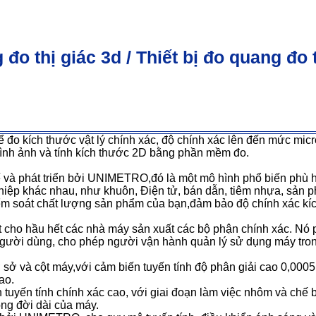
 đo thị giác 3d / Thiết bị đo quang đo 
 đo kích thước vật lý chính xác, độ chính xác lên đến mức mic
hình ảnh và tính kích thước 2D bằng phần mềm đo.
kế và phát triển bởi UNIMETRO,đó là một mô hình phổ biến phù 
iệp khác nhau, như khuôn, Điện tử, bán dẫn, tiêm nhựa, sản ph
iểm soát chất lượng sản phẩm của bạn,đảm bảo độ chính xác k
ất cho hầu hết các nhà máy sản xuất các bộ phận chính xác. N
 người dùng, cho phép người vận hành quản lý sử dụng máy trong
 sở và cột máy,với cảm biến tuyến tính độ phân giải cao 0,000
ao.
uyến tính chính xác cao, với giai đoạn làm việc nhôm và chế 
ng đời dài của máy.