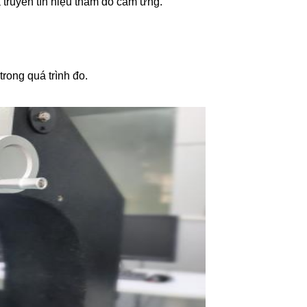
 truyền tín hiệu thăm dò cảm ứng.
rong quá trình đo.