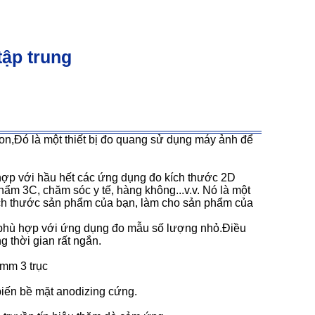
tập trung
ron,Đó là một thiết bị đo quang sử dụng máy ảnh để
hợp với hầu hết các ứng dụng đo kích thước 2D
ẩm 3C, chăm sóc y tế, hàng không...v.v. Nó là một
ích thước sản phẩm của bạn, làm cho sản phẩm của
ó phù hợp với ứng dụng đo mẫu số lượng nhỏ.Điều
 thời gian rất ngắn.
5mm 3 trục
biến bề mặt anodizing cứng.