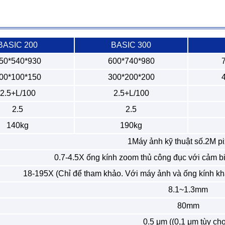
BASIC 200
BASIC 300
50*540*930
600*740*980
00*100*150
300*200*200
2.5+L/100
2.5+L/100
2.5
2.5
140kg
190kg
1Máy ảnh kỹ thuật số.2M p
0.7-4.5X ống kính zoom thủ công đục với cảm biế
18-195X (Chỉ để tham khảo. Với máy ảnh và ống kính kh
8.1~1.3mm
80mm
0.5 μm ((0,1 μm tùy ch