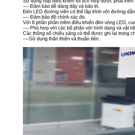
Sử dụng hộp điều khiển lõi tích hợp được phát triể
---- Đảm bảo dễ dàng dây và bảo trì.
Đèn LED đường viền có thể lập trình với đường dẫn
---- Đảm bảo độ chính xác đo.
Với 8 phần phần mềm điều khiển đèn vòng LED, cun
---- Phù hợp với các bộ phận với hình dạng và vật li
Các thông số chiếu sáng có thể được ghi lại trong c
----Sử dụng thân thiện và thuận tiện.