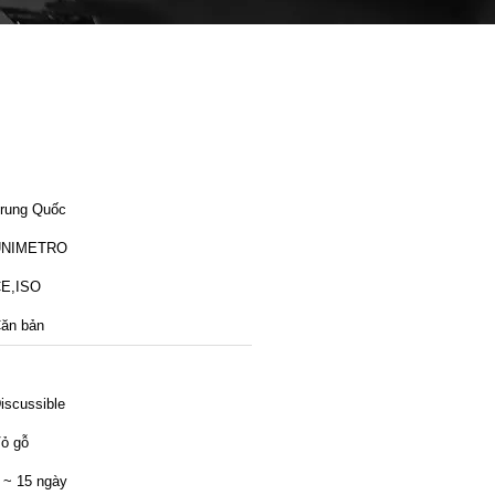
rung Quốc
UNIMETRO
E,ISO
ăn bản
iscussible
ỏ gỗ
 ~ 15 ngày