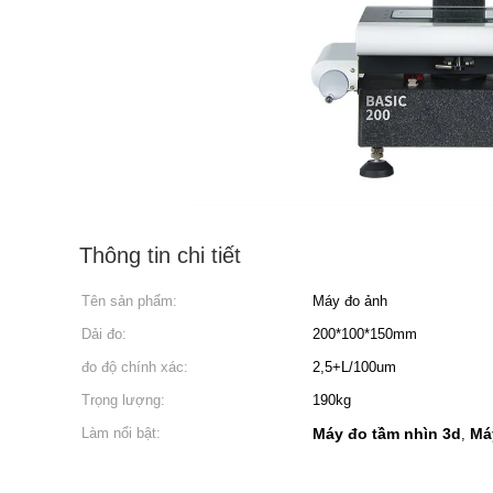
Thông tin chi tiết
Tên sản phẩm:
Máy đo ảnh
Dải đo:
200*100*150mm
đo độ chính xác:
2,5+L/100um
Trọng lượng:
190kg
Làm nổi bật:
Máy đo tầm nhìn 3d
Má
,