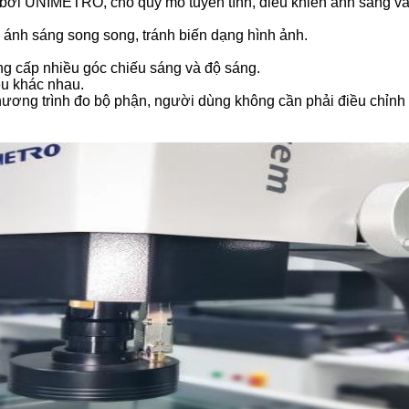
n bởi UNIMETRO, cho quy mô tuyến tính, điều khiển ánh sáng và
 ánh sáng song song, tránh biến dạng hình ảnh.
g cấp nhiều góc chiếu sáng và độ sáng.
ệu khác nhau.
hương trình đo bộ phận, người dùng không cần phải điều chỉnh t