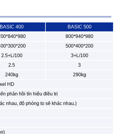
BASIC 400
BASIC 500
700*840*980
800*940*980
400*300*200
500*400*200
2.5+L/100
3+L/100
2.5
3
240kg
290kg
ixel HD
n phản hồi tín hiệu điều trị
ác nhau, độ phóng to sẽ khác nhau.)
ọn)