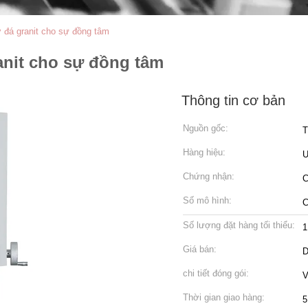
 đá granit cho sự đồng tâm
anit cho sự đồng tâm
Thông tin cơ bản
Nguồn gốc:
T
Hàng hiệu:
Chứng nhận:
C
Số mô hình:
C
Số lượng đặt hàng tối thiểu:
1
Giá bán:
D
chi tiết đóng gói:
V
Thời gian giao hàng:
5