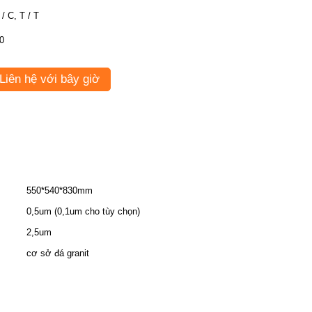
 / C, T / T
0
Liên hệ với bây giờ
550*540*830mm
0,5um (0,1um cho tùy chọn)
2,5um
cơ sở đá granit