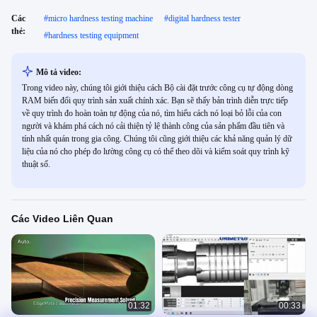
Các
#
micro hardness testing machine
#
digital hardness tester
thẻ:
#
hardness testing equipment
Mô tả video:
Trong video này, chúng tôi giới thiệu cách Bộ cài đặt trước công cụ tự động dòng
RAM biến đổi quy trình sản xuất chính xác. Bạn sẽ thấy bản trình diễn trực tiếp
về quy trình đo hoàn toàn tự động của nó, tìm hiểu cách nó loại bỏ lỗi của con
người và khám phá cách nó cải thiện tỷ lệ thành công của sản phẩm đầu tiên và
tính nhất quán trong gia công. Chúng tôi cũng giới thiệu các khả năng quản lý dữ
liệu của nó cho phép đo lường công cụ có thể theo dõi và kiểm soát quy trình kỹ
thuật số.
Các Video Liên Quan
01:32
00:33