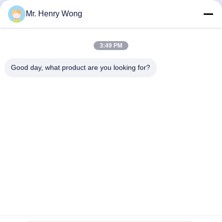
RANGER 200: Nâng cấp tầm nhìn
Dụng cụ đo khảm hình ảnh nhanh
Mr. Henry Wong
2D thông minh cho các công cụ phức
dòng Genesis
tạp
Dòng Hệ Thống Kiểm Tra Công
Các Video Khác
Cụ
May 03, 2022
April 17, 2026
3:49 PM
Good day, what product are you looking for?
00:36
00:23
Dụng cụ đo khảm hình ảnh nhanh
Đo các tab hàn PCB bằng máy đo thị
dòng Genesis
giác dòng HE
Các Video Khác
Vision Measuring Machine
May 04, 2022
December 31, 2024
00:00
04:03
siêu300
Ví dụ đo chi tiết nhỏ trên máy VMM