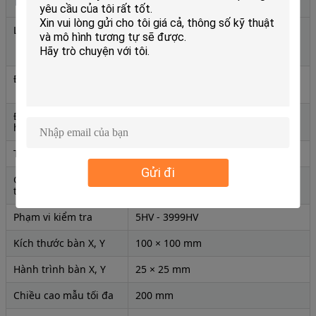
Tham số
Thông số kỹ thuật
Lực kiểm tra
(2,94, 4,90, 9,80, 19,6, 29,4, 49,0,
98,0) N
(0,3, 0,5, 1, 2, 3, 5, 10) Kgf
Điều khiển xe đẩy
Tự động hoàn toàn (tải / giữ tải /
dỡ tải)
Độ phóng đại kính
100X, 400X
hiển vi
Thời gian giữ
0-60 giây
Gửi đi
Giá trị chia nhỏ tối
0,5μm
thiểu
Phạm vi kiểm tra
5HV - 3999HV
Kích thước bàn X, Y
100 × 100 mm
Hành trình bàn X, Y
25 × 25 mm
Chiều cao mẫu tối đa
200 mm