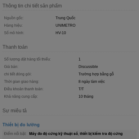
Thông tin chi tiết sản phẩm
Nguồn gốc:
Trung Quốc
Hàng hiệu:
UNIMETRO
Số mô hình:
HV-10
Thanh toán
Số lượng đặt hàng tối thiểu:
1
Giá bán:
Discussible
chi tiết đóng gói:
Trường hợp bằng gỗ
Thời gian giao hàng:
8 ngày làm việc
Điều khoản thanh toán:
T/T
Khả năng cung cấp:
10 tháng
Sự miêu tả
Thiết bị đo lường
Máy đo độ cứng kỹ thuật số
thiết bị kiểm tra độ cứng
Điểm nổi bật:
,